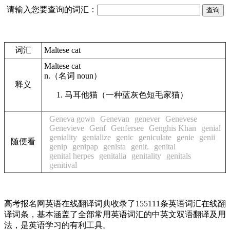
请输入您要查询的词汇：
词汇
Maltese cat
Maltese cat
n.
（名词
noun
）
释义
马耳他猫（一种蓝灰色短毛家猫）
Geneva gown
Genevan
genever
Genevese
Genevieve
Genf
Genfersee
Genghis Khan
genial
geniality
genialize
genic
geniculate
genie
genii
随便看
genip
genipap
genista
genit.
genital
genital herpes
genitalia
genitality
genitals
genitival
高考报名网英语在线翻译词典收录了155111条英语词汇在线翻
译词条，基本涵盖了全部常用英语词汇的中英文双语翻译及用
法，是英语学习的有利工具。