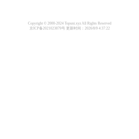
Copyright © 2000-2024 Topuni.xyz All Rights Reserved
京ICP备2021023879号
更新时间：2026/8/9 4:37:22