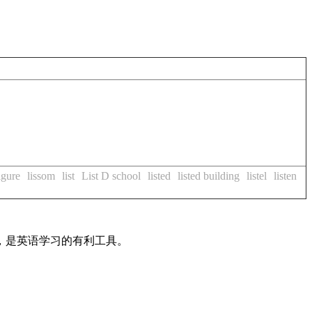
igure
lissom
list
List D school
listed
listed building
listel
listen
法，是英语学习的有利工具。