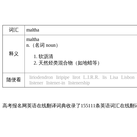
词汇
maltha
maltha
n.
（名词
noun
）
释义
软沥清
天然烃类混合物（如地蜡等）
liriodendron
liripipe
lirot
L.I.R.R.
lis
Lisa
Lisbon
随便看
listener
listener-in
listenership
高考报名网英语在线翻译词典收录了155111条英语词汇在