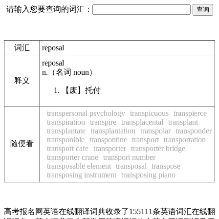
请输入您要查询的词汇：
词汇
reposal
reposal
n.
（名词
noun
）
释义
【废】
托付
transpersonal psychology
transpicuous
transpierce
transpiration
transpire
transplacental
transplant
transplantate
transplantation
transpolar
transponder
transponible
transpontine
transport
transportation
随便看
transport cafe
transporter
transporter bridge
transporter crane
transport number
transposable element
transposal
transpose
transposing instrument
transposing piano
高考报名网英语在线翻译词典收录了155111条英语词汇在线翻