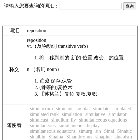
请输入您要查询的词汇：
词汇
reposition
reposition
vt.
（及物动词
transitive verb
）
将…移到别的[新的]位置,改变…的位置
n.
（名词
noun
）
释义
贮藏,保存,保管
(骨等的)复位术
【苏格兰】
复位,复权,复职
simulacrum
simulant
simular
simulate
simulated
simulated rank
simulation
simulative
simulator
simulcast
simulium fly
simultanceous equations
随便看
simultaneous
simultaneous display
simultaneous equations
simurg
sin
Sinai
Sinaitic
sinalbin
Sinaloa
Sinanthropus
sinapine
sinapism