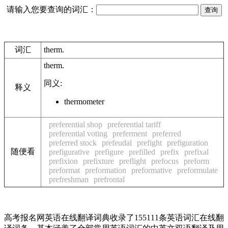
请输入您要查询的词汇：
词汇
therm.
therm.
同义:
释义
thermometer
preferential shop
preferential tariff
preferential voting
preferment
preferred
preferred stock
prefeudal
prefight
prefiguration
随便看
prefigurative
prefigure
prefilled
prefix
prefixal
prefixion
prefixture
preflight
prefocus
preform
preformat
preformation
preformative
preformulate
prefreshman
prefrontal
高考报名网英语在线翻译词典收录了155111条英语词汇在线翻