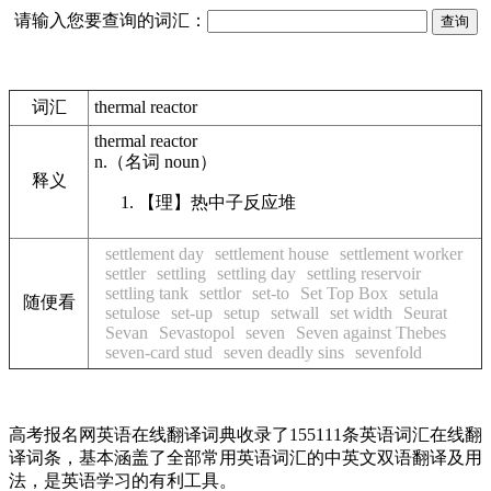
请输入您要查询的词汇：
词汇
thermal reactor
thermal reactor
n.
（名词
noun
）
释义
【理】
热中子反应堆
settlement day
settlement house
settlement worker
settler
settling
settling day
settling reservoir
settling tank
settlor
set-to
Set Top Box
setula
随便看
setulose
set-up
setup
setwall
set width
Seurat
Sevan
Sevastopol
seven
Seven against Thebes
seven-card stud
seven deadly sins
sevenfold
高考报名网英语在线翻译词典收录了155111条英语词汇在线翻
译词条，基本涵盖了全部常用英语词汇的中英文双语翻译及用
法，是英语学习的有利工具。