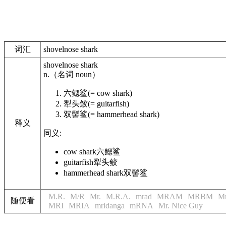
词汇
shovelnose shark
shovelnose shark
n.
（名词
noun
）
六鳃鲨
(= cow shark)
犁头鲛
(= guitarfish)
双髻鲨
(= hammerhead shark)
释义
同义:
cow shark
六鳃鲨
guitarfish
犁头鲛
hammerhead shark
双髻鲨
M.R.
M/R
Mr.
M.R.A.
mrad
MRAM
MRBM
Mr
随便看
MRI
MRIA
mridanga
mRNA
Mr. Nice Guy