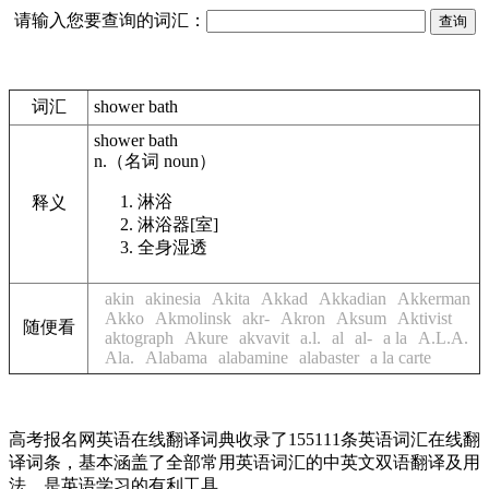
请输入您要查询的词汇：
词汇
shower bath
shower bath
n.
（名词
noun
）
淋浴
释义
淋浴器[室]
全身湿透
akin
akinesia
Akita
Akkad
Akkadian
Akkerman
Akko
Akmolinsk
akr-
Akron
Aksum
Aktivist
随便看
aktograph
Akure
akvavit
a.l.
al
al-
a la
A.L.A.
Ala.
Alabama
alabamine
alabaster
a la carte
高考报名网英语在线翻译词典收录了155111条英语词汇在线翻
译词条，基本涵盖了全部常用英语词汇的中英文双语翻译及用
法，是英语学习的有利工具。