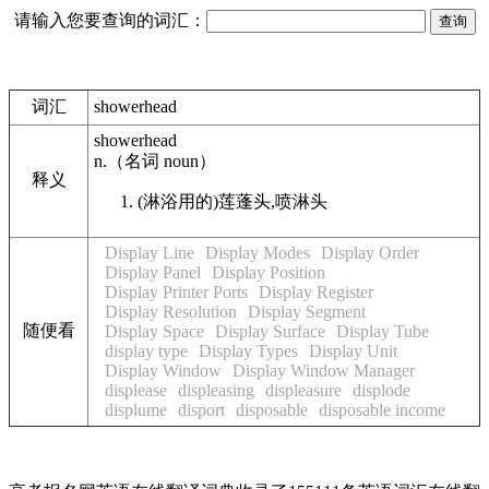
请输入您要查询的词汇：
词汇
showerhead
showerhead
n.
（名词
noun
）
释义
(淋浴用的)莲蓬头,喷淋头
Display Line
Display Modes
Display Order
Display Panel
Display Position
Display Printer Ports
Display Register
Display Resolution
Display Segment
随便看
Display Space
Display Surface
Display Tube
display type
Display Types
Display Unit
Display Window
Display Window Manager
displease
displeasing
displeasure
displode
displume
disport
disposable
disposable income