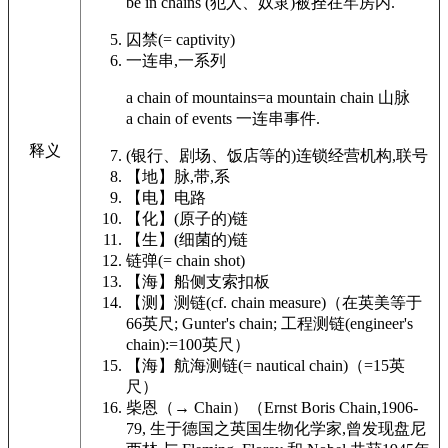
be in
chains
(犯人、奴隶)被拴在牢房内.
囚禁
(= captivity)
一连串,一系列
a
chain
of
mountains
=a mountain
chain
山脉
a
chain
of
events
一连串事件.
释义
(银行、剧场、饭店等的)连锁经营机构,联号
【地】
脉,带,系
【电】
电路
【化】
(原子的)链
【生】
(细菌的)链
链弹
(=
chain
shot)
【海】
船侧支索扣板
【测】
测链
(cf.
chain
measure)
（在英美等于
66英尺; Gunter's
chain
; 工程测链(engineer's
chain
):=100英尺）
【海】
航海测链
(= nautical
chain
)
（=15英
尺）
柴恩（
→
Chain
）（Ernst Boris
Chain
,1906-
79, 生于德国之英国生物化学家,曾发现盘尼