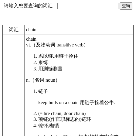
请输入您要查询的词汇：
词汇
chain
chain
vt.
（及物动词
transitive verb
）
系以链,用链子拴住
束缚
用测链测量
n.
（名词
noun
）
链子
keep
bulls
on a
chain
用链子拴着公牛.
(= tire
chain
; door
chain
)
项链;(作官职标志的)链环
镣铐,枷锁