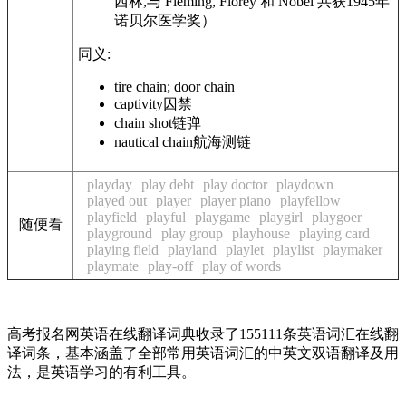
西林,与 Fleming, Florey 和 Nobel 共获1945年
诺贝尔医学奖）
同义:
tire
chain
; door
chain
captivity
囚禁
chain
shot
链弹
nautical
chain
航海测链
playday
play debt
play doctor
playdown
played out
player
player piano
playfellow
playfield
playful
playgame
playgirl
playgoer
随便看
playground
play group
playhouse
playing card
playing field
playland
playlet
playlist
playmaker
playmate
play-off
play of words
高考报名网英语在线翻译词典收录了155111条英语词汇在线翻
译词条，基本涵盖了全部常用英语词汇的中英文双语翻译及用
法，是英语学习的有利工具。