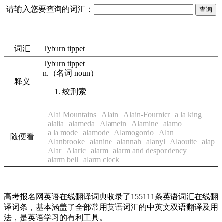
请输入您要查询的词汇：
词汇
Tyburn tippet
Tyburn tippet
n.
（名词
noun
）
释义
绞刑索
Alai Mountains
Alain
Alain-Fournier
a la king
alalia
alameda
Alamein
Alamine
alamo
a la mode
alamode
Alamogordo
Alan
随便看
Alanbrooke
alanine
alannah
alanyl
Alaouite
alap
Alar
Alaric
alarm
alarm and despondency
alarm bell
alarm clock
高考报名网英语在线翻译词典收录了155111条英语词汇在线翻
译词条，基本涵盖了全部常用英语词汇的中英文双语翻译及用
法，是英语学习的有利工具。