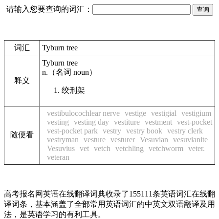
请输入您要查询的词汇：
词汇
Tyburn tree
Tyburn tree
n.
（名词
noun
）
释义
绞刑架
vestibulocochlear nerve
vestige
vestigial
vestigium
vesting
vesting day
vestiture
vestment
vest-pocket
vest-pocket park
vestry
vestry book
vestry clerk
随便看
vestryman
vesture
vesturer
Vesuvian
vesuvianite
Vesuvius
vet
vetch
vetchling
vetchworm
veter.
veteran
高考报名网英语在线翻译词典收录了155111条英语词汇在线翻
译词条，基本涵盖了全部常用英语词汇的中英文双语翻译及用
法，是英语学习的有利工具。