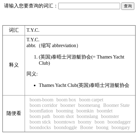
请输入您要查询的词汇：
词汇
T.Y.C.
T.Y.C.
abbr.
（缩写
abbreviation
）
(英国)泰晤士河游艇协会
(= Thames Yacht
Club)
释义
同义:
Thames Yacht Club
(英国)泰晤士河游艇协会
boom-boom
boom box
boom carpet
boom corridor
boomer
boomerang
Boomer State
boomflation
booming
boomkin
boomlet
随便看
boom path
boom shot
boomslang
boomster
boom stick
boomtown
boomy
boon
boondagger
boondocks
boondoggle
Boone
boong
boongary