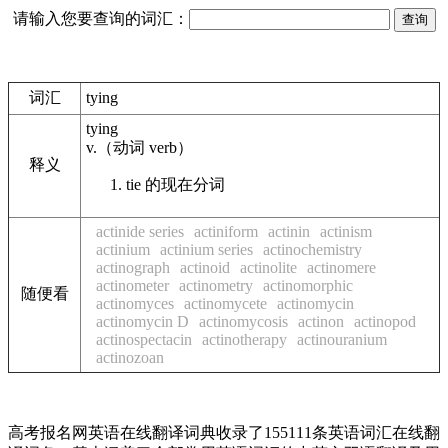
请输入您要查询的词汇：
词汇
tying
tying
v.
（动词
verb
）
释义
tie 的现在分词
actinide series
actiniform
actinin
actinism
actinium
actinium series
actinochemistry
actinograph
actinoid
actinolite
actinomere
actinometer
actinometry
actinomorphic
随便看
actinomyces
actinomycete
actinomycin
actinomycin D
actinomycosis
actinon
actinopod
actinospectacin
actinotherapy
actinouranium
actinozoan
高考报名网英语在线翻译词典收录了155111条英语词汇在线翻