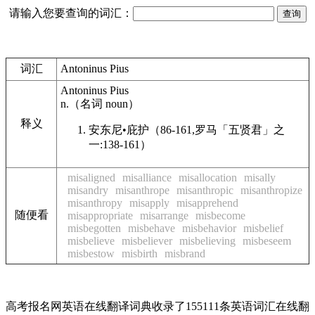
请输入您要查询的词汇：
词汇
Antoninus Pius
Antoninus Pius
n.
（名词
noun
）
释义
安东尼•庇护（86-161,罗马「五贤君」之
一:138-161）
misaligned
misalliance
misallocation
misally
misandry
misanthrope
misanthropic
misanthropize
misanthropy
misapply
misapprehend
随便看
misappropriate
misarrange
misbecome
misbegotten
misbehave
misbehavior
misbelief
misbelieve
misbeliever
misbelieving
misbeseem
misbestow
misbirth
misbrand
高考报名网英语在线翻译词典收录了155111条英语词汇在线翻