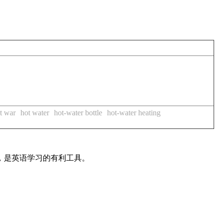
t war
hot water
hot-water bottle
hot-water heating
法，是英语学习的有利工具。