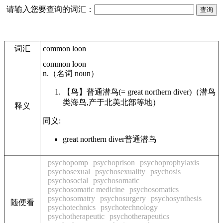
请输入您要查询的词汇：
词汇
common loon
common loon
n.
（名词
noun
）
【鸟】
普通潜鸟
(= great northern diver)
（潜鸟
类海鸟,产于北美北部等地）
释义
同义:
great northern diver
普通潜鸟
psychopomp
psychoprison
psychoprophylaxis
psychosexual
psychosexuality
psychosis
psychosocial
psychosomatic
psychosomatic medicine
psychosomatics
psychosomatry
psychosurgery
psychosynthesis
随便看
psychotechnics
psychotechnology
psychotherapeutic
psychotherapeutics