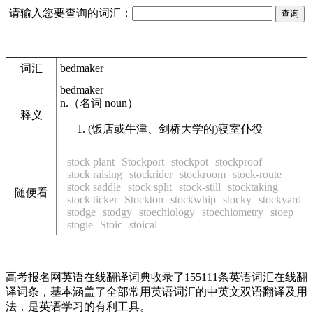
请输入您要查询的词汇：
词汇
bedmaker
bedmaker
n.
（名词
noun
）
释义
(饭店或牛津、剑桥大学的)寝室仆役
stock plant
Stockport
stockpot
stockproof
stock raising
stockrider
stockroom
stock-route
stock saddle
stock split
stock-still
stocktaking
随便看
stock ticker
Stockton
stockwhip
stocky
stockyard
stodge
stodgy
stoechiology
stoechiometry
stoep
stogie
Stoic
stoical
高考报名网英语在线翻译词典收录了155111条英语词汇在线翻
译词条，基本涵盖了全部常用英语词汇的中英文双语翻译及用
法，是英语学习的有利工具。