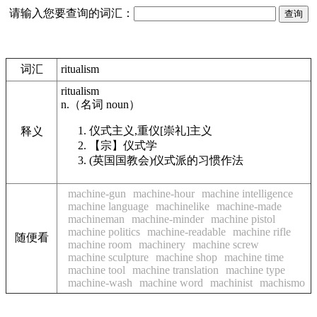
请输入您要查询的词汇：
词汇
ritualism
ritualism
n.
（名词
noun
）
仪式主义,重仪[崇礼]主义
释义
【宗】
仪式学
(英国国教会)仪式派的习惯作法
machine-gun
machine-hour
machine intelligence
machine language
machinelike
machine-made
machineman
machine-minder
machine pistol
machine politics
machine-readable
machine rifle
随便看
machine room
machinery
machine screw
machine sculpture
machine shop
machine time
machine tool
machine translation
machine type
machine-wash
machine word
machinist
machismo