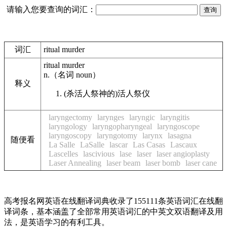
请输入您要查询的词汇：
词汇
ritual murder
ritual murder
n.
（名词
noun
）
释义
(杀活人祭神的)活人祭仪
laryngectomy
larynges
laryngic
laryngitis
laryngology
laryngopharyngeal
laryngoscope
laryngoscopy
laryngotomy
larynx
lasagna
随便看
La Salle
LaSalle
lascar
Las Casas
Lascaux
Lascelles
lascivious
lase
laser
laser angioplasty
Laser Annealing
laser beam
laser bomb
laser cane
高考报名网英语在线翻译词典收录了155111条英语词汇在线翻
译词条，基本涵盖了全部常用英语词汇的中英文双语翻译及用
法，是英语学习的有利工具。