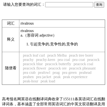
请输入您要查询的词汇：
词汇
rivalrous
rivalrous
a.
（形容词
adjective
）
释义
引起竞争的,竞争性的,竞争的
peach leaf curl
peach Melba
peach tree borer
peachy
peachy-keen
pea coal
pea coat
peacock
peacock blue
peacock butterfly
peacock coal
随便看
peacock flower
peacock ore
peacock pheasant
pea crab
peafowl
peag
pea green
peahead
peahen
pea jacket
peak
peak experience
peak-hour
peak load
高考报名网英语在线翻译词典收录了155111条英语词汇在线翻
译词条，基本涵盖了全部常用英语词汇的中英文双语翻译及用