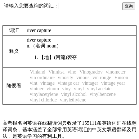
请输入您要查询的词汇：
词汇
river capture
river capture
n.
（名词
noun
）
释义
【地】
(河流)袭夺
Vinland
Vinnitsa
vino
Vinogradov
vinometer
vin ordinaire
vinosity
vinous
vin rouge
Vinson
vint
vintage
vintage car
vintager
vintage year
随便看
vintner
vinum
viny
vinyl
vinyl acetate
vinylacetylene
vinyl alcohol
vinylbenzene
vinyl chloride
vinylethylene
高考报名网英语在线翻译词典收录了155111条英语词汇在线翻
译词条，基本涵盖了全部常用英语词汇的中英文双语翻译及用
法，是英语学习的有利工具。