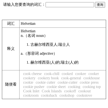
请输入您要查询的词汇：
词汇
Helvetian
Helvetian
n.
（名词
noun
）
古赫尔维西亚人;瑞士人
释义
a.
（形容词
adjective
）
赫尔维西亚(人)的;瑞士(人)的
cook cheese
cook-chill
cooked
cookee
cooker
cookery
cookery book
cook-general
cookhouse
cookie
cookie cutter
cookie-cutter
cookie press
随便看
cookie pusher
cookie sheet
cooking
cooking top
Cook Inlet
Cook Islands
cookoff
cookout
cookroom
cookshack
cookshop
cookstove