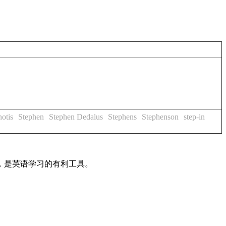
notis
Stephen
Stephen Dedalus
Stephens
Stephenson
step-in
法，是英语学习的有利工具。