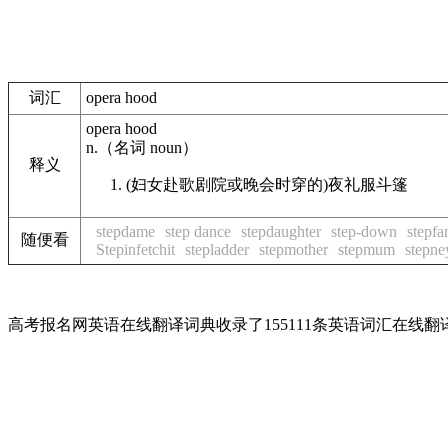
词汇
opera hood
opera hood
n.
（名词
noun
）
释义
(妇女赴歌剧院或晚会时穿的)夜礼服斗篷
stepdame
step dance
stepdaughter
step-down
stepfa
随便看
Stepinfetchit
stepladder
stepmother
stepmum
stepne
高考报名网英语在线翻译词典收录了155111条英语词汇在