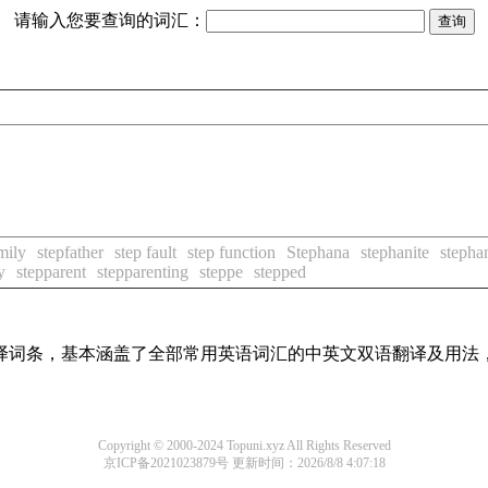
请输入您要查询的词汇：
mily
stepfather
step fault
step function
Stephana
stephanite
stepha
y
stepparent
stepparenting
steppe
stepped
线翻译词条，基本涵盖了全部常用英语词汇的中英文双语翻译及用
Copyright © 2000-2024 Topuni.xyz All Rights Reserved
京ICP备2021023879号
更新时间：2026/8/8 4:07:18