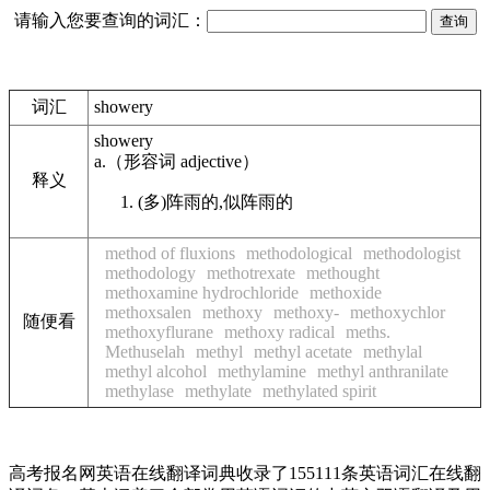
请输入您要查询的词汇：
词汇
showery
showery
a.
（形容词
adjective
）
释义
(多)阵雨的,似阵雨的
method of fluxions
methodological
methodologist
methodology
methotrexate
methought
methoxamine hydrochloride
methoxide
methoxsalen
methoxy
methoxy-
methoxychlor
随便看
methoxyflurane
methoxy radical
meths.
Methuselah
methyl
methyl acetate
methylal
methyl alcohol
methylamine
methyl anthranilate
methylase
methylate
methylated spirit
高考报名网英语在线翻译词典收录了155111条英语词汇在线翻