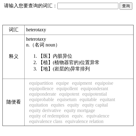
请输入您要查询的词汇：
词汇
heterotaxy
heterotaxy
n.
（名词
noun
）
【医】
内脏异位
释义
【植】
(植物器官的)位置异常
【地】
(岩层的)异常排列
equipartition
equipe
equipment
equipoise
equipollence
equipollent
equiponderant
equiponderate
equipotent
equipotential
equiprobable
equisetum
equitable
equitant
随便看
equitation
equites
equity
equity capital
equity derivative
equity mortgage
equity of redemption
equiv.
equivalence
equivalence class
equivalence relation